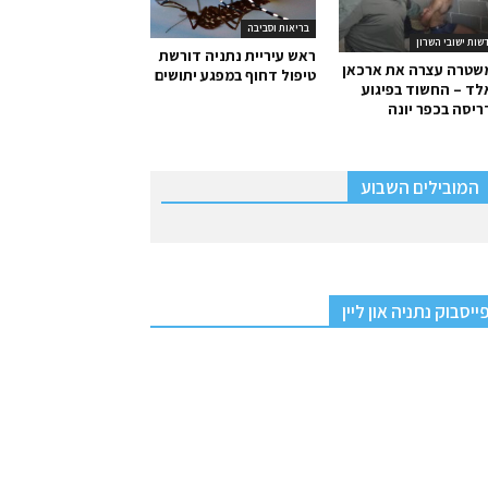
בריאות וסביבה
שות ישובי השרון
ראש עיריית נתניה דורשת
שטרה עצרה את ארכאן
טיפול דחוף במפגע יתושים
ד – החשוד בפיגוע
יסה בכפר יונה
המובילים השבוע
ייסבוק נתניה און ליין