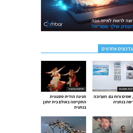
דכונים אחרונים
בות ואמנות
חדשות מהעיר
 שמים ורוח גם: תערוכה
חגיגה הודית ססגונית
שה בנתניה
התקיימה באולם בית יוחנן
בנתניה