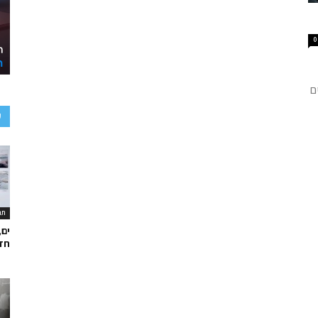
0
ם
ע
תר
ים,
חד