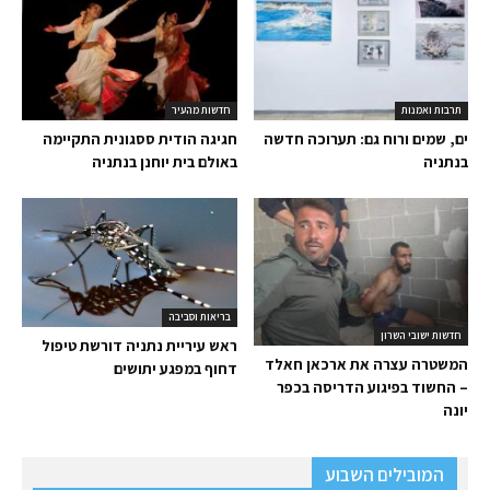
תרבות ואמנות
חדשות מהעיר
ים, שמים ורוח גם: תערוכה חדשה
חגיגה הודית ססגונית התקיימה
בנתניה
באולם בית יוחנן בנתניה
בריאות וסביבה
חדשות ישובי השרון
ראש עיריית נתניה דורשת טיפול
המשטרה עצרה את ארכאן חאלד
דחוף במפגע יתושים
– החשוד בפיגוע הדריסה בכפר
יונה
המובילים השבוע