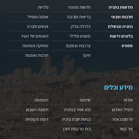
חדשות נתניה
חדשות מהעיר
גלריות
תרבות ופנאי
בריאות וסביבה
אופנה וסטייל
נתניה מבשלת
כלכלה ונדלן
אנשים וחברה
בלוגים ודעות
משפט ופלילי
האנשים של העיר
ספורט
צרכנות ועסקים
מוסיקה והופעות
חינוך
תרבות ואמנות
מידע וכלים
אודות
שימושי
המומחה
המייל האדום
מזג אוויר בנתניה
תמונת השבוע
פרסום באתר
כניסת שבת נתניה
דעות מקומיות
צור קשר
בית מרקחת תורן