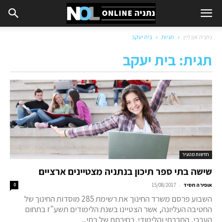
נתניה און ליין
תגיות
בית יעקב
תגית: בית יעקב
חדשות מהעיר
שישה בתי ספר תיכון בנתניה מצטיינים ארציים
-
אופירה חסיד
15/08/2017
0
השבוע פרסם משרד החינוך את רשימת 285 מוסדות החינוך של
החטיבה העליונה, אשר הצטיינו בשנת הלימודים תשע"ז בתחום
הערכי, החברתי והלימודי. בחירתם של בתי...