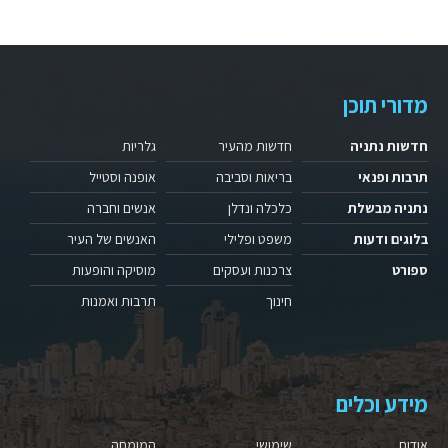
מדורי תוכן
חדשות נתניה
חדשות מהעיר
גלריות
תרבות ופנאי
בריאות וסביבה
אופנה וסטייל
נתניה מבשלת
כלכלה ונדלן
אנשים וחברה
בלוגים ודעות
משפט ופלילי
האנשים של העיר
ספורט
צרכנות ועסקים
מוסיקה והופעות
חינוך
תרבות ואמנות
מידע וכלים
אודות
שימושי
המומחה