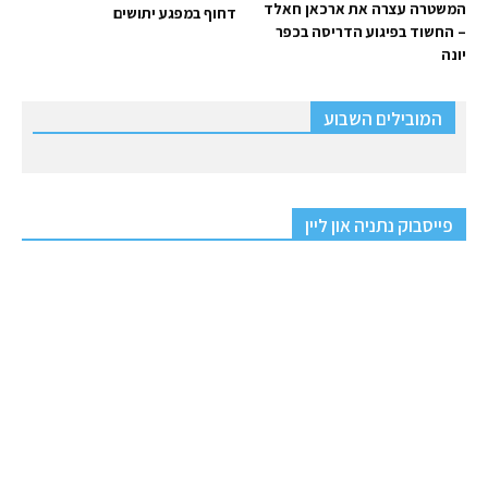
המשטרה עצרה את ארכאן חאלד
דחוף במפגע יתושים
– החשוד בפיגוע הדריסה בכפר
יונה
המובילים השבוע
פייסבוק נתניה און ליין