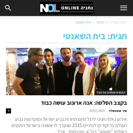
נתניה און ליין
תגיות
בית השאנטי
תגית: בית השאנטי
האנשים שעושים את העיר
בקצב הסלסה: אנה ארונוב עושה כבוד
-
שיר אוסטפלד
20/07/2015
0
אירוע גאלה חגיגי לרגל סיום תחרות גביע ישראל ומוקדמות גביע
העולם בריקודים לטיניים 2015 שנערך לראשונה בישראל התקיים
באולמי "סטוקו" בת"א. וזה נחמד, אבל...