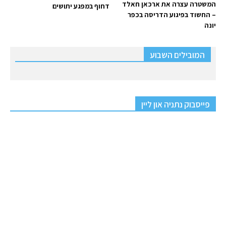
המשטרה עצרה את ארכאן חאלד
דחוף במפגע יתושים
– החשוד בפיגוע הדריסה בכפר
יונה
המובילים השבוע
פייסבוק נתניה און ליין