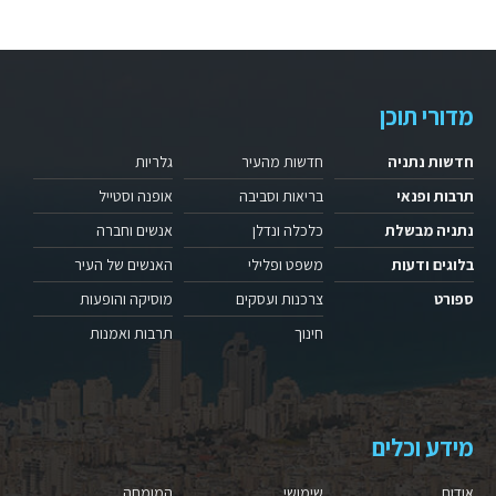
מדורי תוכן
חדשות נתניה
חדשות מהעיר
גלריות
תרבות ופנאי
בריאות וסביבה
אופנה וסטייל
נתניה מבשלת
כלכלה ונדלן
אנשים וחברה
בלוגים ודעות
משפט ופלילי
האנשים של העיר
ספורט
צרכנות ועסקים
מוסיקה והופעות
חינוך
תרבות ואמנות
מידע וכלים
אודות
שימושי
המומחה