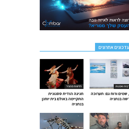
דכונים אחרונים
בות ואמנות
חדשות מהעיר
 שמים ורוח גם: תערוכה
חגיגה הודית ססגונית
שה בנתניה
התקיימה באולם בית יוחנן
בנתניה