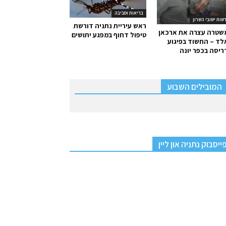
בריאות וסביבה
שות ישובי השרון
ראש עיריית נתניה דורשת
שטרה עצרה את ארכאן
טיפול דחוף במפגע יתושים
ד – החשוד בפיגוע
יסה בכפר יונה
המובילים השבוע
ייסבוק נתניה און ליין