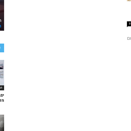
0
ום
ע
תר
ים,
חד