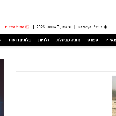
|
יום שישי, 7 אוגוסט, 2026
|
המייל האדום
Netanya
C
29.7
נאי
ספורט
נתניה מבשלת
גלריות
בלוגים ודעות
ש