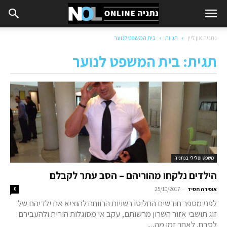
נתניה און ליין
תגיות
בית המשפט לנוער
תגית: בית המשפט לנוער
משפט ופלילי בנתניה
הילדים נלקחו מהוריהם – הסב עתר לקבלם
-
אופירה חסיד
25/10/2017
0
לפני מספר חודשים החליטו רשויות הרווחה להוציא את ילדיהם של
זוג תושבי אזור השרון מרשותם, עקב אי מסוגלות הורית ולהעבירם
לסבם. לאחר זמן מה,...