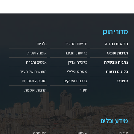
מדורי תוכן
חדשות נתניה
חדשות מהעיר
גלריות
תרבות ופנאי
בריאות וסביבה
אופנה וסטייל
נתניה מבשלת
כלכלה ונדלן
אנשים וחברה
בלוגים ודעות
משפט ופלילי
האנשים של העיר
ספורט
צרכנות ועסקים
מוסיקה והופעות
חינוך
תרבות ואמנות
מידע וכלים
אודות
שימושי
המומחה