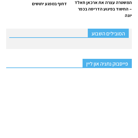
המשטרה עצרה את ארכאן חאלד
דחוף במפגע יתושים
– החשוד בפיגוע הדריסה בכפר
יונה
המובילים השבוע
פייסבוק נתניה און ליין