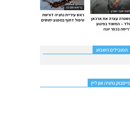
בריאות וסביבה
שות ישובי השרון
ראש עיריית נתניה דורשת
שטרה עצרה את ארכאן
טיפול דחוף במפגע יתושים
ד – החשוד בפיגוע
יסה בכפר יונה
המובילים השבוע
ייסבוק נתניה און ליין