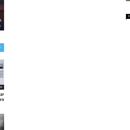
0
ע
תר
ים,
חד