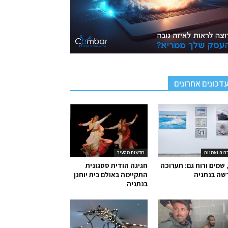
דכונים אחרונים
בות ואמנות
חדשות מהעיר
 שמים ורוח גם: תערוכה
חגיגה הודית ססגונית
שה בנתניה
התקיימה באולם בית יוחנן
בנתניה