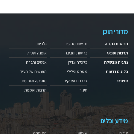
מדורי תוכן
חדשות נתניה
חדשות מהעיר
גלריות
תרבות ופנאי
בריאות וסביבה
אופנה וסטייל
נתניה מבשלת
כלכלה ונדלן
אנשים וחברה
בלוגים ודעות
משפט ופלילי
האנשים של העיר
ספורט
צרכנות ועסקים
מוסיקה והופעות
חינוך
תרבות ואמנות
מידע וכלים
אודות
שימושי
המומחה