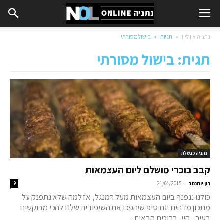
נתניה און ליין
תגיות
בישול מסורתי
תגית: בישול מסורתי
נתניה מבשלת
קבב בוכרי מושלם ליום העצמאות
-
רון יוחננוב
21/04/2015
9
כולנו ננפנף ביום העצמאות מעל המנגל, אז למה שלא נתפנק על
מתכון מדהים וגם טיפ שיהפכו את השיפודים שלנו להכי מבוקשים
בעיר... היי, ברוכים הבאים...