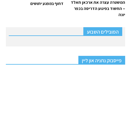
המשטרה עצרה את ארכאן חאלד
דחוף במפגע יתושים
– החשוד בפיגוע הדריסה בכפר
יונה
המובילים השבוע
פייסבוק נתניה און ליין