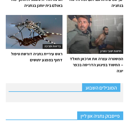
בנתניה
באולם בית יוחנן בנתניה
בריאות וסביבה
חדשות ישובי השרון
ראש עיריית נתניה דורשת טיפול
המשטרה עצרה את ארכאן חאלד
דחוף במפגע יתושים
– החשוד בפיגוע הדריסה בכפר
יונה
המובילים השבוע
פייסבוק נתניה און ליין