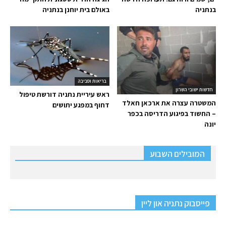
בנתניה
באולם בית יוחנן בנתניה
בריאות וסביבה
חדשות ישובי השרון
ראש עיריית נתניה דורשת טיפול
המשטרה עצרה את ארכאן חאלד
דחוף במפגע יתושים
– החשוד בפיגוע הדריסה בכפר
יונה
המובילים השבוע
פייסבוק נתניה און ליין