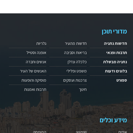
מדורי תוכן
חדשות נתניה
חדשות מהעיר
גלריות
תרבות ופנאי
בריאות וסביבה
אופנה וסטייל
נתניה מבשלת
כלכלה ונדלן
אנשים וחברה
בלוגים ודעות
משפט ופלילי
האנשים של העיר
ספורט
צרכנות ועסקים
מוסיקה והופעות
חינוך
תרבות ואמנות
מידע וכלים
אודות
שימושי
המומחה