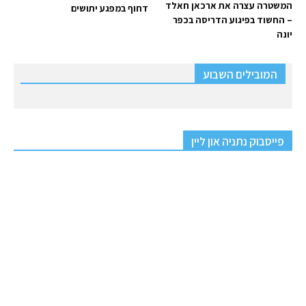
המשטרה עצרה את ארכאן חאלד
דחוף במפגע יתושים
– החשוד בפיגוע הדריסה בכפר
יונה
המובילים השבוע
פייסבוק נתניה און ליין