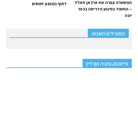
המשטרה עצרה את ארכאן חאלד
דחוף במפגע יתושים
– החשוד בפיגוע הדריסה בכפר
יונה
המובילים השבוע
פייסבוק נתניה און ליין