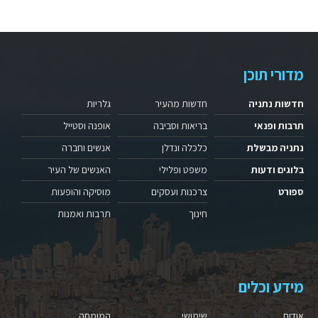
מדורי תוכן
חדשות נתניה
חדשות מהעיר
גלריות
תרבות ופנאי
בריאות וסביבה
אופנה וסטייל
נתניה מבשלת
כלכלה ונדלן
אנשים וחברה
בלוגים ודעות
משפט ופלילי
האנשים של העיר
ספורט
צרכנות ועסקים
מוסיקה והופעות
חינוך
תרבות ואמנות
מידע וכלים
אודות
שימושי
המומחה