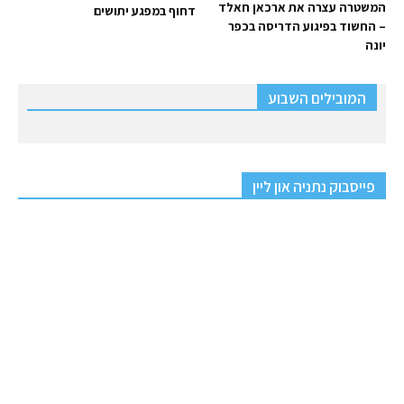
המשטרה עצרה את ארכאן חאלד
דחוף במפגע יתושים
– החשוד בפיגוע הדריסה בכפר
יונה
המובילים השבוע
פייסבוק נתניה און ליין