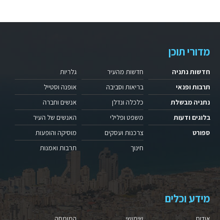
מדורי תוכן
חדשות נתניה
חדשות מהעיר
גלריות
תרבות ופנאי
בריאות וסביבה
אופנה וסטייל
נתניה מבשלת
כלכלה ונדלן
אנשים וחברה
בלוגים ודעות
משפט ופלילי
האנשים של העיר
ספורט
צרכנות ועסקים
מוסיקה והופעות
חינוך
תרבות ואמנות
מידע וכלים
אודות
שימושי
המומחה