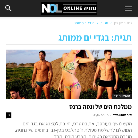
נתניה און ליין
תגיות
בגדי ים ממותג
תגית: בגדי ים ממותג
אנשים וחברה
ממלכת הים של ונסה ברנס
-
שיר אוסטפלד
05/07/2015
0
הקיץ נושף בעורפך, את בסטרס, חייבת למצוא את בגד הים
המושלם להשלמת פעולת ה'סתלבט בטן-גב' בחופים של נתניה.
הגזרה מחמיאה בטירוף, הצבע הורס, הבד...