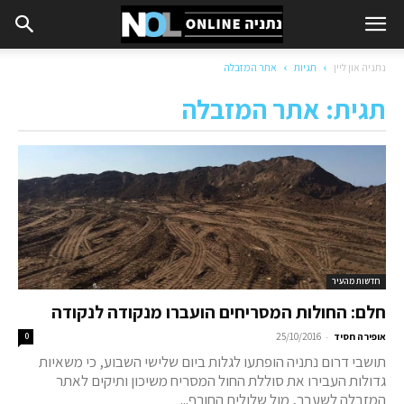
נתניה און ליין
תגיות
אתר המזבלה
תגית: אתר המזבלה
חדשות מהעיר
חלם: החולות המסריחים הועברו מנקודה לנקודה
-
אופירה חסיד
25/10/2016
0
תושבי דרום נתניה הופתעו לגלות ביום שלישי השבוע, כי משאיות
גדולות העבירו את סוללת החול המסריח משיכון ותיקים לאתר
המזבלה לשעבר, מול שלולית החורף...