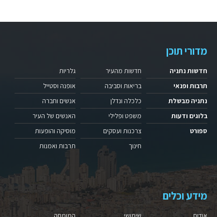
מדורי תוכן
חדשות נתניה
חדשות מהעיר
גלריות
תרבות ופנאי
בריאות וסביבה
אופנה וסטייל
נתניה מבשלת
כלכלה ונדלן
אנשים וחברה
בלוגים ודעות
משפט ופלילי
האנשים של העיר
ספורט
צרכנות ועסקים
מוסיקה והופעות
חינוך
תרבות ואמנות
מידע וכלים
אודות
שימושי
המומחה