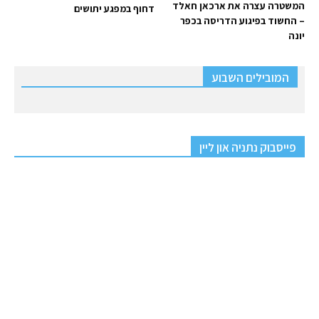
המשטרה עצרה את ארכאן חאלד
דחוף במפגע יתושים
– החשוד בפיגוע הדריסה בכפר
יונה
המובילים השבוע
פייסבוק נתניה און ליין