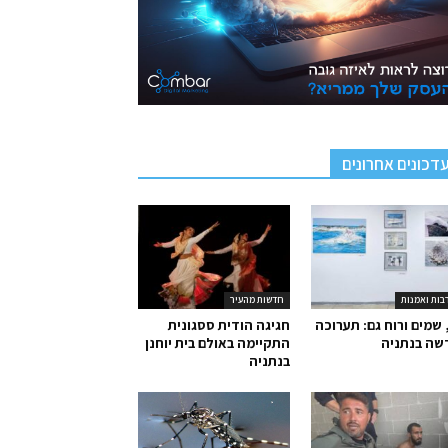
דכונים אחרונים
בות ואמנות
חדשות מהעיר
 שמים ורוח גם: תערוכה
חגיגה הודית ססגונית
שה בנתניה
התקיימה באולם בית יוחנן
בנתניה