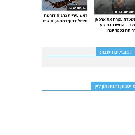
בריאות וסביבה
שות ישובי השרון
ראש עיריית נתניה דורשת
שטרה עצרה את ארכאן
טיפול דחוף במפגע יתושים
ד – החשוד בפיגוע
יסה בכפר יונה
המובילים השבוע
ייסבוק נתניה און ליין