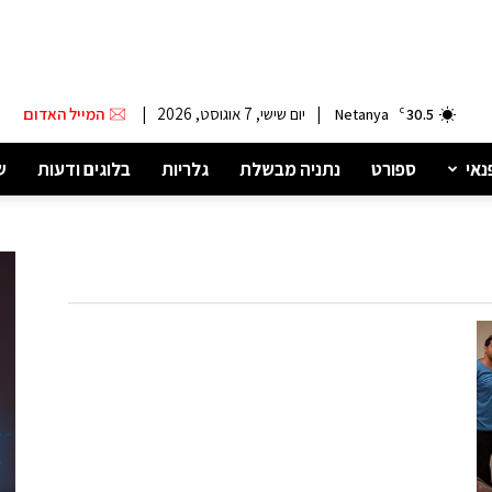
|
יום שישי, 7 אוגוסט, 2026
|
המייל האדום
Netanya
C
30.5
נאי
ספורט
נתניה מבשלת
גלריות
בלוגים ודעות
ש