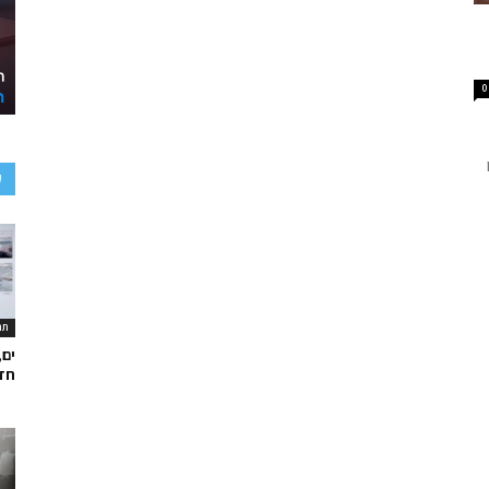
0
ע
תר
ים,
חד