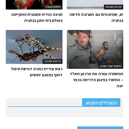
תרבות ואמנות
חדשות מהעיר
ים, שמים ורוח גם: תערוכה חדשה
חגיגה הודית ססגונית התקיימה
בנתניה
באולם בית יוחנן בנתניה
בריאות וסביבה
חדשות ישובי השרון
ראש עיריית נתניה דורשת טיפול
המשטרה עצרה את ארכאן חאלד
דחוף במפגע יתושים
– החשוד בפיגוע הדריסה בכפר
יונה
המובילים השבוע