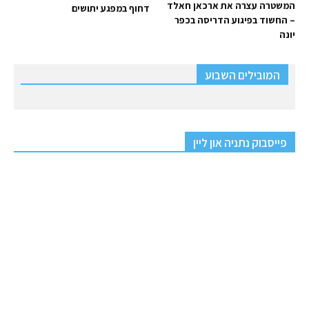
המשטרה עצרה את ארכאן חאלד
דחוף במפגע יתושים
– החשוד בפיגוע הדריסה בכפר
יונה
המובילים השבוע
פייסבוק נתניה און ליין