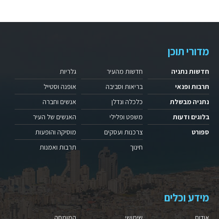
מדורי תוכן
חדשות נתניה
חדשות מהעיר
גלריות
תרבות ופנאי
בריאות וסביבה
אופנה וסטייל
נתניה מבשלת
כלכלה ונדלן
אנשים וחברה
בלוגים ודעות
משפט ופלילי
האנשים של העיר
ספורט
צרכנות ועסקים
מוסיקה והופעות
חינוך
תרבות ואמנות
מידע וכלים
אודות
שימושי
המומחה