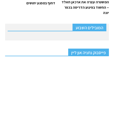
המשטרה עצרה את ארכאן חאלד
דחוף במפגע יתושים
– החשוד בפיגוע הדריסה בכפר
יונה
המובילים השבוע
פייסבוק נתניה און ליין