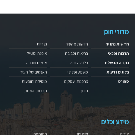
מדורי תוכן
חדשות נתניה
חדשות מהעיר
גלריות
תרבות ופנאי
בריאות וסביבה
אופנה וסטייל
נתניה מבשלת
כלכלה ונדלן
אנשים וחברה
בלוגים ודעות
משפט ופלילי
האנשים של העיר
ספורט
צרכנות ועסקים
מוסיקה והופעות
חינוך
תרבות ואמנות
מידע וכלים
אודות
שימושי
המומחה