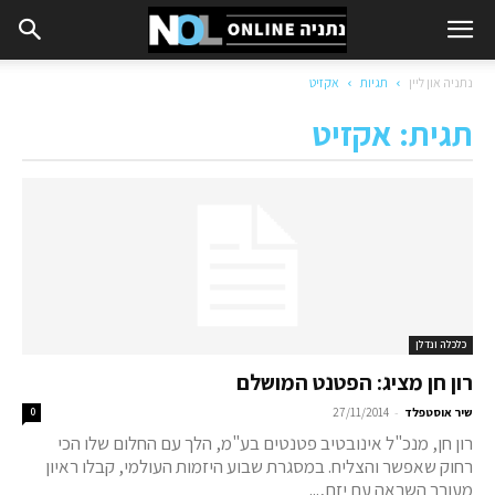
נתניה און ליין
תגיות
אקזיט
תגית: אקזיט
כלכלה ונדלן
רון חן מציג: הפטנט המושלם
-
שיר אוסטפלד
27/11/2014
0
רון חן, מנכ"ל אינובטיב פטנטים בע"מ, הלך עם החלום שלו הכי
רחוק שאפשר והצליח. במסגרת שבוע היזמות העולמי, קבלו ראיון
מעורר השראה עם יזם,...