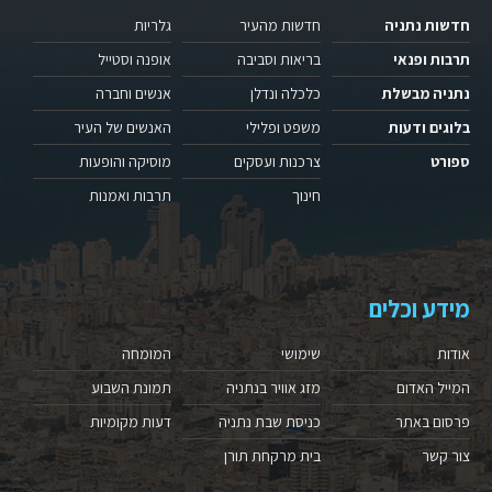
חדשות נתניה
חדשות מהעיר
גלריות
תרבות ופנאי
בריאות וסביבה
אופנה וסטייל
נתניה מבשלת
כלכלה ונדלן
אנשים וחברה
בלוגים ודעות
משפט ופלילי
האנשים של העיר
ספורט
צרכנות ועסקים
מוסיקה והופעות
חינוך
תרבות ואמנות
מידע וכלים
אודות
שימושי
המומחה
המייל האדום
מזג אוויר בנתניה
תמונת השבוע
פרסום באתר
כניסת שבת נתניה
דעות מקומיות
צור קשר
בית מרקחת תורן