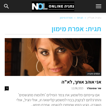
נתניה און ליין
תגיות
אפרת מימון
תגית: אפרת מימון
אנשים וחברה
אני אוהב אותך, לא"ה
-
שיר אוסטפלד
12/06/2015
6
אם עייפתם מלשמוע את צמד המילים 'חלומות מתגשמים'
והתרגלתם לצקצק בבוז למשמע קלישאה זו, אולי הגיל, אולי
השגרה- הגיע הזמן שתחזרו להאמין. אפרת מימון...