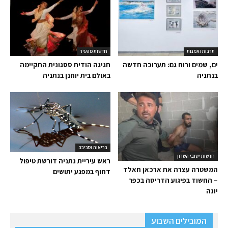
תרבות ואמנות
חדשות מהעיר
ים, שמים ורוח גם: תערוכה חדשה
חגיגה הודית ססגונית התקיימה
בנתניה
באולם בית יוחנן בנתניה
בריאות וסביבה
חדשות ישובי השרון
ראש עיריית נתניה דורשת טיפול
המשטרה עצרה את ארכאן חאלד
דחוף במפגע יתושים
– החשוד בפיגוע הדריסה בכפר
יונה
המובילים השבוע