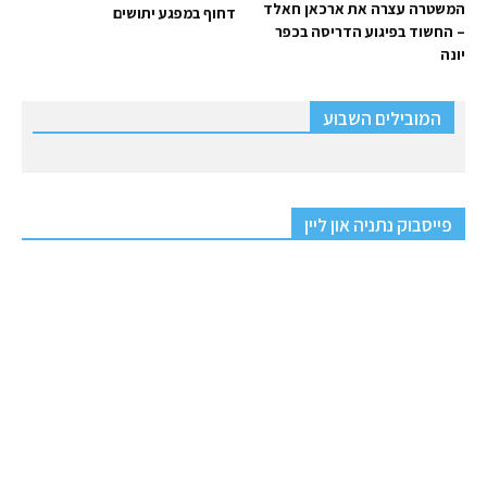
המשטרה עצרה את ארכאן חאלד
דחוף במפגע יתושים
– החשוד בפיגוע הדריסה בכפר
יונה
המובילים השבוע
פייסבוק נתניה און ליין