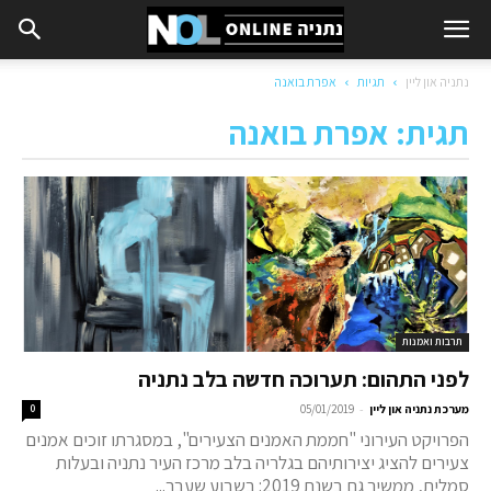
נתניה און ליין
תגיות
אפרת בואנה
תגית: אפרת בואנה
תרבות ואמנות
לפני התהום: תערוכה חדשה בלב נתניה
-
מערכת נתניה און ליין
05/01/2019
0
הפרויקט העירוני "חממת האמנים הצעירים", במסגרתו זוכים אמנים
צעירים להציג יצירותיהם בגלריה בלב מרכז העיר נתניה ובעלות
סמלית, ממשיך גם בשנת 2019: בשבוע שעבר...