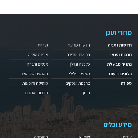
מדורי תוכן
חדשות נתניה
חדשות מהעיר
גלריות
תרבות ופנאי
בריאות וסביבה
אופנה וסטייל
נתניה מבשלת
כלכלה ונדלן
אנשים וחברה
בלוגים ודעות
משפט ופלילי
האנשים של העיר
ספורט
צרכנות ועסקים
מוסיקה והופעות
חינוך
תרבות ואמנות
מידע וכלים
אודות
שימושי
המומחה