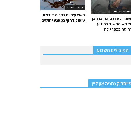
בריאות וסביבה
שות ישובי השרון
ראש עיריית נתניה דורשת
שטרה עצרה את ארכאן
טיפול דחוף במפגע יתושים
ד – החשוד בפיגוע
יסה בכפר יונה
המובילים השבוע
ייסבוק נתניה און ליין