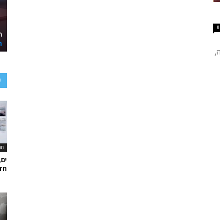
0
,
ע
תר
ים,
חד