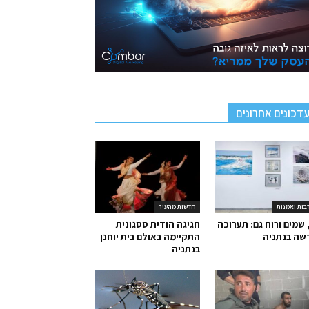
דכונים אחרונים
בות ואמנות
חדשות מהעיר
 שמים ורוח גם: תערוכה
חגיגה הודית ססגונית
שה בנתניה
התקיימה באולם בית יוחנן
בנתניה