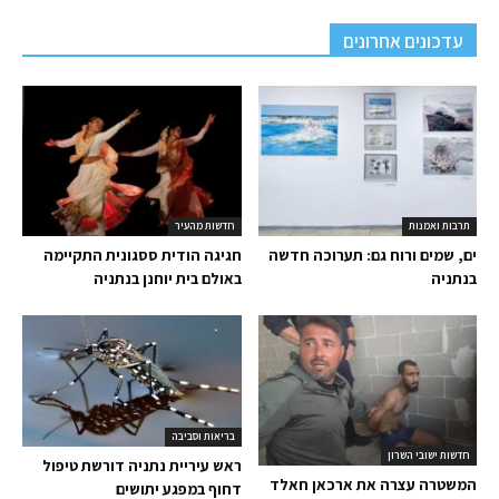
עדכונים אחרונים
תרבות ואמנות
חדשות מהעיר
ים, שמים ורוח גם: תערוכה חדשה
חגיגה הודית ססגונית התקיימה
בנתניה
באולם בית יוחנן בנתניה
בריאות וסביבה
חדשות ישובי השרון
ראש עיריית נתניה דורשת טיפול
המשטרה עצרה את ארכאן חאלד
דחוף במפגע יתושים