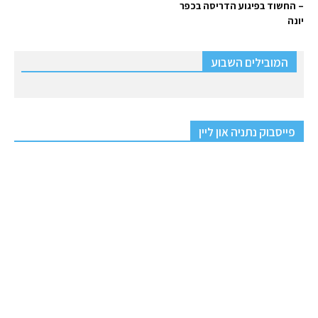
– החשוד בפיגוע הדריסה בכפר
יונה
המובילים השבוע
פייסבוק נתניה און ליין