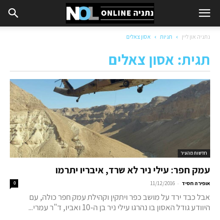
נתניה און ליין
תגיות
אסון צאלים
תגית: אסון צאלים
חדשות מהעיר
עמק חפר: עילי ניר לא שרד, איבריו יתרמו
-
אופירה חסיד
11/12/2016
0
אבל כבד ירד על מושב כפר ויתקין וקהילת עמק חפר כולה, עם
היוודע גודל האסון בו נהרגו עילי ניר בן ה-10 ואביו, ד"ר עמרי...