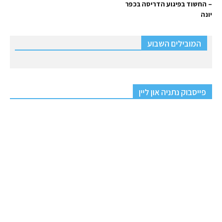
– החשוד בפיגוע הדריסה בכפר
יונה
המובילים השבוע
פייסבוק נתניה און ליין