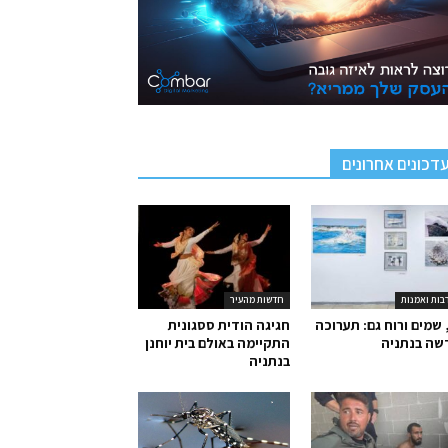
דכונים אחרונים
בות ואמנות
חדשות מהעיר
 שמים ורוח גם: תערוכה
חגיגה הודית ססגונית
שה בנתניה
התקיימה באולם בית יוחנן
בנתניה