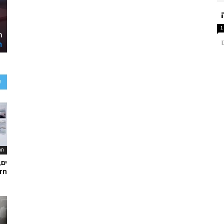
1
ע
תר
ים,
חד