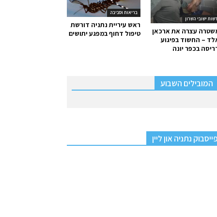
בריאות וסביבה
שות ישובי השרון
ראש עיריית נתניה דורשת
שטרה עצרה את ארכאן
טיפול דחוף במפגע יתושים
ד – החשוד בפיגוע
יסה בכפר יונה
המובילים השבוע
ייסבוק נתניה און ליין