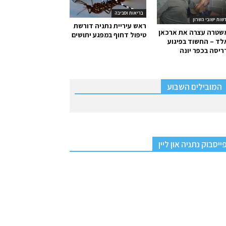
בריאות וסביבה
שות ישובי השרון
ראש עיריית נתניה דורשת
שטרה עצרה את ארכאן
טיפול דחוף במפגע יתושים
ד – החשוד בפיגוע
יסה בכפר יונה
המובילים השבוע
ייסבוק נתניה און ליין