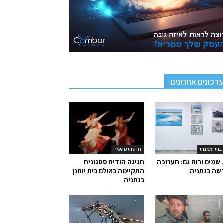
דכונים אחרונים
בות ואמנות
חדשות מהעיר
 שמים ורוח גם: תערוכה
חגיגה הודית ססגונית
שה בנתניה
התקיימה באולם בית יוחנן
בנתניה