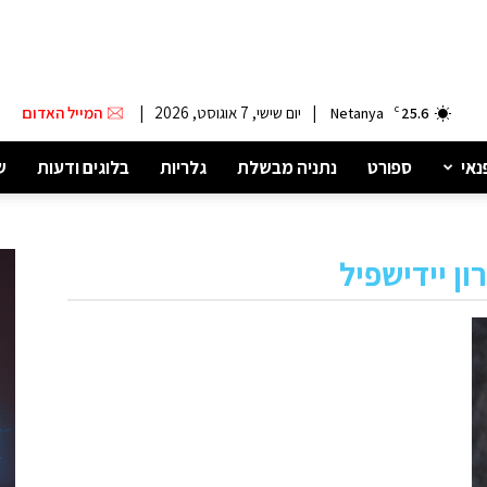
|
יום שישי, 7 אוגוסט, 2026
|
המייל האדום
Netanya
C
25.6
נאי
ספורט
נתניה מבשלת
גלריות
בלוגים ודעות
ש
ן יידישפיל