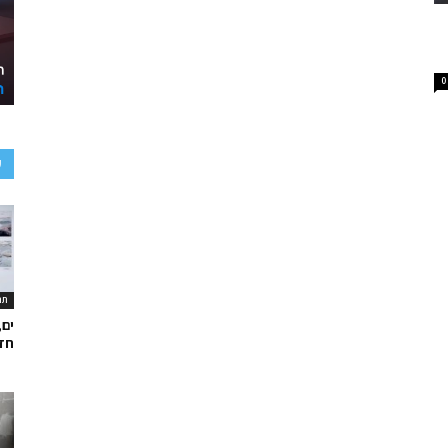
0
ע
תר
ים,
חד