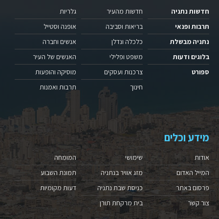
חדשות נתניה
חדשות מהעיר
גלריות
תרבות ופנאי
בריאות וסביבה
אופנה וסטייל
נתניה מבשלת
כלכלה ונדלן
אנשים וחברה
בלוגים ודעות
משפט ופלילי
האנשים של העיר
ספורט
צרכנות ועסקים
מוסיקה והופעות
חינוך
תרבות ואמנות
מידע וכלים
אודות
שימושי
המומחה
המייל האדום
מזג אוויר בנתניה
תמונת השבוע
פרסום באתר
כניסת שבת נתניה
דעות מקומיות
צור קשר
בית מרקחת תורן