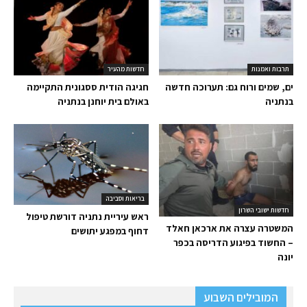
תרבות ואמנות
חדשות מהעיר
ים, שמים ורוח גם: תערוכה חדשה
חגיגה הודית ססגונית התקיימה
בנתניה
באולם בית יוחנן בנתניה
בריאות וסביבה
חדשות ישובי השרון
ראש עיריית נתניה דורשת טיפול
המשטרה עצרה את ארכאן חאלד
דחוף במפגע יתושים
– החשוד בפיגוע הדריסה בכפר
יונה
המובילים השבוע