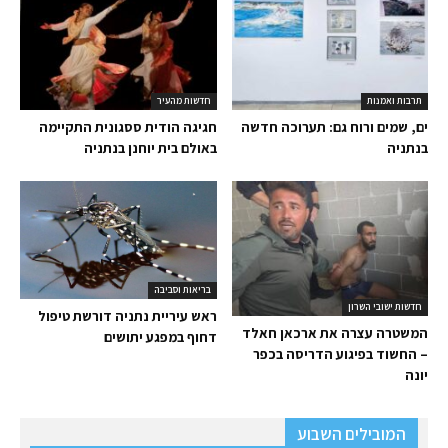
תרבות ואמנות
חדשות מהעיר
ים, שמים ורוח גם: תערוכה חדשה
חגיגה הודית ססגונית התקיימה
בנתניה
באולם בית יוחנן בנתניה
בריאות וסביבה
חדשות ישובי השרון
ראש עיריית נתניה דורשת טיפול
המשטרה עצרה את ארכאן חאלד
דחוף במפגע יתושים
– החשוד בפיגוע הדריסה בכפר
יונה
המובילים השבוע