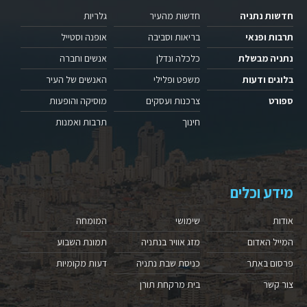
חדשות נתניה
חדשות מהעיר
גלריות
תרבות ופנאי
בריאות וסביבה
אופנה וסטייל
נתניה מבשלת
כלכלה ונדלן
אנשים וחברה
בלוגים ודעות
משפט ופלילי
האנשים של העיר
ספורט
צרכנות ועסקים
מוסיקה והופעות
חינוך
תרבות ואמנות
מידע וכלים
אודות
שימושי
המומחה
המייל האדום
מזג אוויר בנתניה
תמונת השבוע
פרסום באתר
כניסת שבת נתניה
דעות מקומיות
צור קשר
בית מרקחת תורן