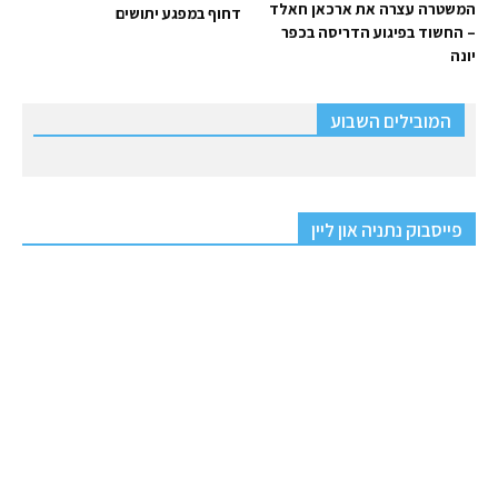
המשטרה עצרה את ארכאן חאלד
דחוף במפגע יתושים
– החשוד בפיגוע הדריסה בכפר
יונה
המובילים השבוע
פייסבוק נתניה און ליין