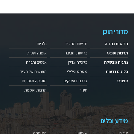
מדורי תוכן
חדשות נתניה
חדשות מהעיר
גלריות
תרבות ופנאי
בריאות וסביבה
אופנה וסטייל
נתניה מבשלת
כלכלה ונדלן
אנשים וחברה
בלוגים ודעות
משפט ופלילי
האנשים של העיר
ספורט
צרכנות ועסקים
מוסיקה והופעות
חינוך
תרבות ואמנות
מידע וכלים
אודות
שימושי
המומחה