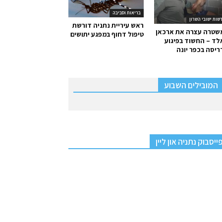
בריאות וסביבה
שות ישובי השרון
ראש עיריית נתניה דורשת
שטרה עצרה את ארכאן
טיפול דחוף במפגע יתושים
ד – החשוד בפיגוע
יסה בכפר יונה
המובילים השבוע
ייסבוק נתניה און ליין