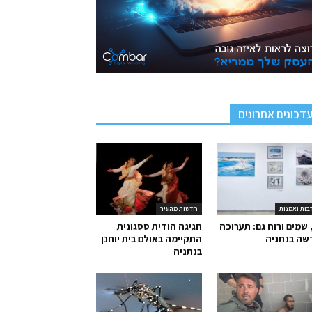
דכונים אחרונים
בות ואמנות
חדשות מהעיר
 שמים ורוח גם: תערוכה
חגיגה הודית ססגונית
שה בנתניה
התקיימה באולם בית יוחנן
בנתניה