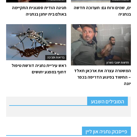
ים, שמים ורוח גם: תערוכה חדשה
חגיגה הודית ססגונית התקיימה
בנתניה
באולם בית יוחנן בנתניה
בריאות וסביבה
חדשות ישובי השרון
ראש עיריית נתניה דורשת טיפול
המשטרה עצרה את ארכאן חאלד
דחוף במפגע יתושים
– החשוד בפיגוע הדריסה בכפר
יונה
המובילים השבוע
פייסבוק נתניה און ליין