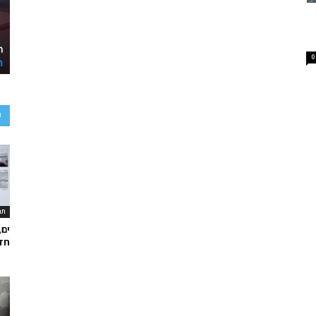
0
ע
תר
ים,
חד