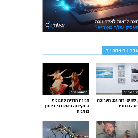
דכונים אחרונים
בות ואמנות
חדשות מהעיר
 שמים ורוח גם: תערוכה
חגיגה הודית ססגונית
שה בנתניה
התקיימה באולם בית יוחנן
בנתניה