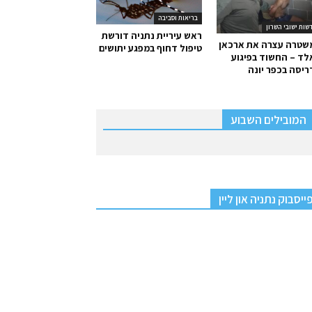
בריאות וסביבה
שות ישובי השרון
ראש עיריית נתניה דורשת
שטרה עצרה את ארכאן
טיפול דחוף במפגע יתושים
ד – החשוד בפיגוע
יסה בכפר יונה
המובילים השבוע
ייסבוק נתניה און ליין