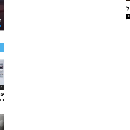
ל
0
ע
תר
ים,
חד