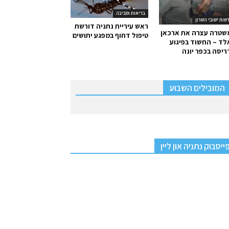
בריאות וסביבה
שות ישובי השרון
ראש עיריית נתניה דורשת
שטרה עצרה את ארכאן
טיפול דחוף במפגע יתושים
ד – החשוד בפיגוע
יסה בכפר יונה
המובילים השבוע
ייסבוק נתניה און ליין