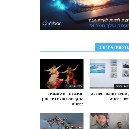
דכונים אחרונים
בות ואמנות
חדשות מהעיר
 שמים ורוח גם: תערוכה
חגיגה הודית ססגונית
שה בנתניה
התקיימה באולם בית יוחנן
בנתניה