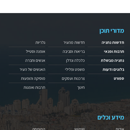
מדורי תוכן
חדשות נתניה
חדשות מהעיר
גלריות
תרבות ופנאי
בריאות וסביבה
אופנה וסטייל
נתניה מבשלת
כלכלה ונדלן
אנשים וחברה
בלוגים ודעות
משפט ופלילי
האנשים של העיר
ספורט
צרכנות ועסקים
מוסיקה והופעות
חינוך
תרבות ואמנות
מידע וכלים
אודות
שימושי
המומחה