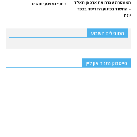
המשטרה עצרה את ארכאן חאלד
דחוף במפגע יתושים
– החשוד בפיגוע הדריסה בכפר
יונה
המובילים השבוע
פייסבוק נתניה און ליין