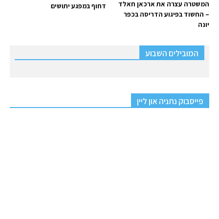
המשטרה עצרה את ארכאן חאלד
דחוף במפגע יתושים
– החשוד בפיגוע הדריסה בכפר
יונה
המובילים השבוע
פייסבוק נתניה און ליין