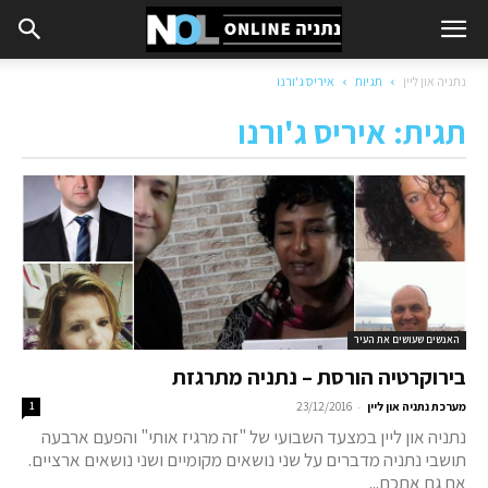
נתניה און ליין
תגיות
איריס ג'ורנו
תגית: איריס ג'ורנו
האנשים שעושים את העיר
בירוקרטיה הורסת – נתניה מתרגזת
-
מערכת נתניה און ליין
23/12/2016
1
נתניה און ליין במצעד השבועי של "זה מרגיז אותי" והפעם ארבעה
תושבי נתניה מדברים על שני נושאים מקומיים ושני נושאים ארציים.
אם גם אתכם...