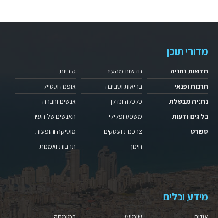
מדורי תוכן
חדשות נתניה
חדשות מהעיר
גלריות
תרבות ופנאי
בריאות וסביבה
אופנה וסטייל
נתניה מבשלת
כלכלה ונדלן
אנשים וחברה
בלוגים ודעות
משפט ופלילי
האנשים של העיר
ספורט
צרכנות ועסקים
מוסיקה והופעות
חינוך
תרבות ואמנות
מידע וכלים
אודות
שימושי
המומחה