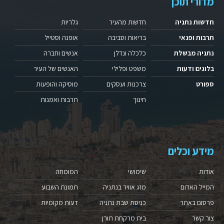
מדורי תוכן
חדשות נתניה
חדשות מהעיר
גלריות
תרבות ופנאי
בריאות וסביבה
אופנה וסטייל
נתניה מבשלת
כלכלה ונדלן
אנשים וחברה
בלוגים ודעות
משפט ופלילי
האנשים של העיר
ספורט
צרכנות ועסקים
מוסיקה והופעות
חינוך
תרבות ואמנות
מידע וכלים
אודות
שימושי
המומחה
המייל האדום
מזג אוויר בנתניה
תמונת השבוע
פרסום באתר
כניסת שבת נתניה
דעות מקומיות
צור קשר
בית מרקחת תורן