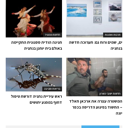
תרבות ואמנות
חדשות מהעיר
ים, שמים ורוח גם: תערוכה חדשה
חגיגה הודית ססגונית התקיימה
בנתניה
באולם בית יוחנן בנתניה
בריאות וסביבה
חדשות ישובי השרון
ראש עיריית נתניה דורשת טיפול
המשטרה עצרה את ארכאן חאלד
דחוף במפגע יתושים
– החשוד בפיגוע הדריסה בכפר
יונה