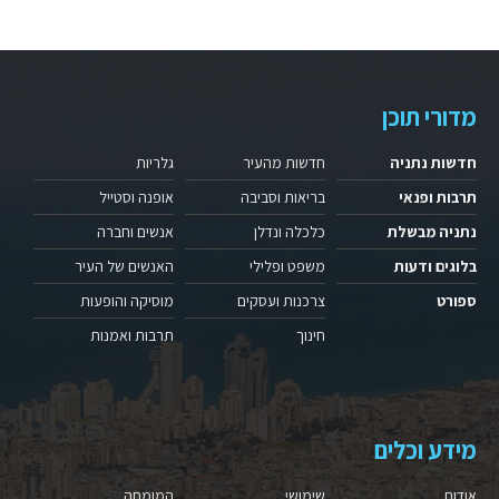
מדורי תוכן
חדשות נתניה
חדשות מהעיר
גלריות
תרבות ופנאי
בריאות וסביבה
אופנה וסטייל
נתניה מבשלת
כלכלה ונדלן
אנשים וחברה
בלוגים ודעות
משפט ופלילי
האנשים של העיר
ספורט
צרכנות ועסקים
מוסיקה והופעות
חינוך
תרבות ואמנות
מידע וכלים
אודות
שימושי
המומחה