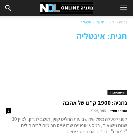
נתניה און ליין
תגיות
אינטליה
תגית: אינטליה
חדשות מהעיר
נתניה: 2900 ק"מ של אהבה
-
אופירה חסיד
27/07/2015
1
לפני למעלה משלושה שבועות החליט קווין, תושב לונדון, לציין 30
שנות נישואים, במסע אופניים שבו יגייס תרומות לבית חולים
"לניאדו" בנתניה. את המסע יסיים...