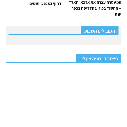
המשטרה עצרה את ארכאן חאלד
דחוף במפגע יתושים
– החשוד בפיגוע הדריסה בכפר
יונה
המובילים השבוע
פייסבוק נתניה און ליין