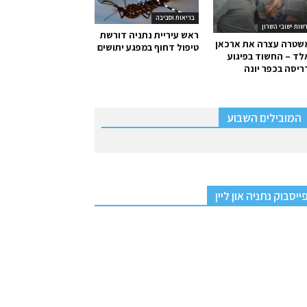
בריאות וסביבה
שות ישובי השרון
ראש עיריית נתניה דורשת
שטרה עצרה את ארכאן
טיפול דחוף במפגע יתושים
ד – החשוד בפיגוע
יסה בכפר יונה
המובילים השבוע
ייסבוק נתניה און ליין