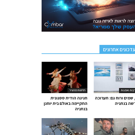
דכונים אחרונים
בות ואמנות
חדשות מהעיר
 שמים ורוח גם: תערוכה
חגיגה הודית ססגונית
שה בנתניה
התקיימה באולם בית יוחנן
בנתניה