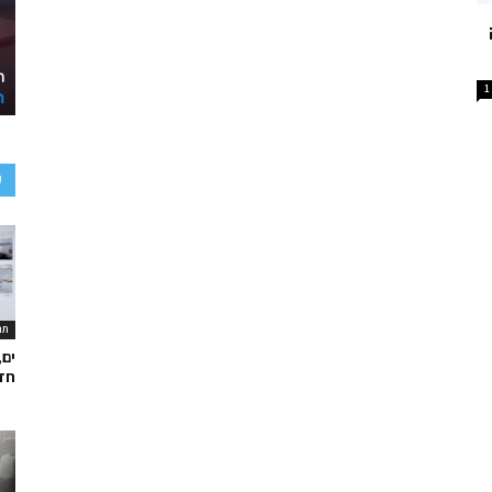
1
ע
תר
ים,
חד