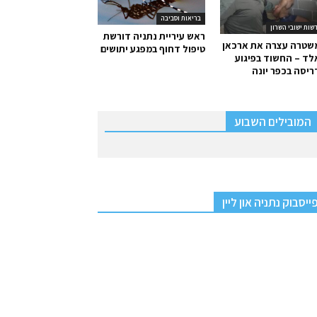
בריאות וסביבה
שות ישובי השרון
ראש עיריית נתניה דורשת
שטרה עצרה את ארכאן
טיפול דחוף במפגע יתושים
ד – החשוד בפיגוע
יסה בכפר יונה
המובילים השבוע
ייסבוק נתניה און ליין