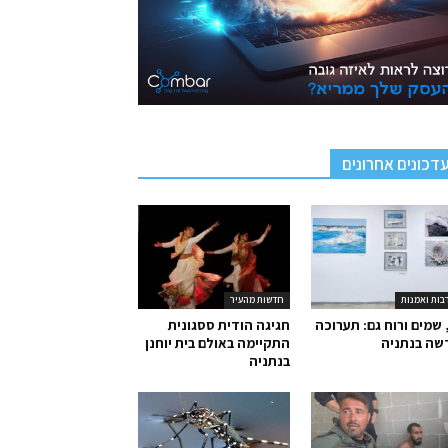
דכונים אחרונים
בות ואמנות
חדשות מהעיר
 שמים ורוח גם: תערוכה
חגיגה הודית ססגונית
שה בנתניה
התקיימה באולם בית יוחנן
בנתניה