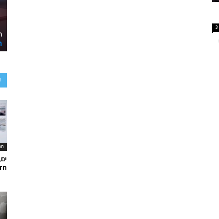
3
ע
תר
ים,
חד