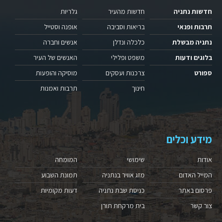
חדשות נתניה
חדשות מהעיר
גלריות
תרבות ופנאי
בריאות וסביבה
אופנה וסטייל
נתניה מבשלת
כלכלה ונדלן
אנשים וחברה
בלוגים ודעות
משפט ופלילי
האנשים של העיר
ספורט
צרכנות ועסקים
מוסיקה והופעות
חינוך
תרבות ואמנות
מידע וכלים
אודות
שימושי
המומחה
המייל האדום
מזג אוויר בנתניה
תמונת השבוע
פרסום באתר
כניסת שבת נתניה
דעות מקומיות
צור קשר
בית מרקחת תורן