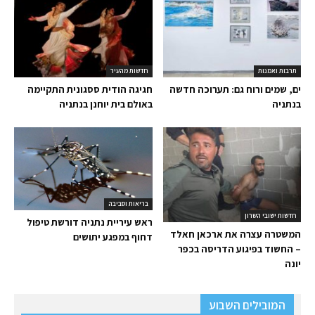
תרבות ואמנות
חדשות מהעיר
ים, שמים ורוח גם: תערוכה חדשה
חגיגה הודית ססגונית התקיימה
בנתניה
באולם בית יוחנן בנתניה
בריאות וסביבה
חדשות ישובי השרון
ראש עיריית נתניה דורשת טיפול
המשטרה עצרה את ארכאן חאלד
דחוף במפגע יתושים
– החשוד בפיגוע הדריסה בכפר
יונה
המובילים השבוע