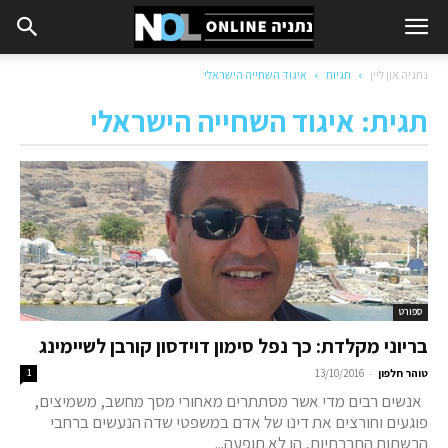
נתניה און ליין
תגיות
איגוד השחייה הישראלי
תגית: איגוד השחייה הישראלי
ספורט
בריוני מקלדת: כך נפל סימון דוידסון קורבן לשיימינג
-
טוהר חלפון
13/10/2016
1
אנשים רבים מדי אשר מסתתרים מאחורי מסך מחשב, משמיצים,
פוגעים וחורצים את דינו של אדם במשפטי שדה הנעשים ברחבי
הרשתות החברתיות, הן לא תופעה...