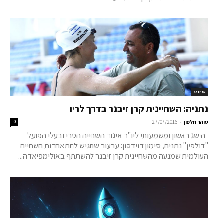
ספורט
נתניה: השחיינית קרן זיבנר בדרך לריו
-
טוהר חלפון
27/07/2016
0
הישג ראשון ומשמעותי ליו"ר איגוד השחייה הטרי ובעלי הפועל
"דולפין" נתניה, סימון דוידסון: ערעור שהגיש להתאחדות השחייה
העולמית שמנעה מהשחיינית קרן זיבנר להשתתף באולימפיאדה...