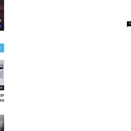
0
ע
תר
ים,
חד