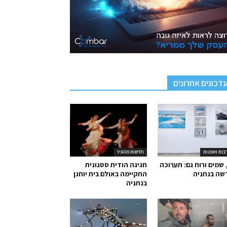
דכונים אחרונים
בות ואמנות
חדשות מהעיר
 שמים ורוח גם: תערוכה
חגיגה הודית ססגונית
שה בנתניה
התקיימה באולם בית יוחנן
בנתניה