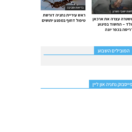
בריאות וסביבה
שות ישובי השרון
ראש עיריית נתניה דורשת
שטרה עצרה את ארכאן
טיפול דחוף במפגע יתושים
ד – החשוד בפיגוע
יסה בכפר יונה
המובילים השבוע
ייסבוק נתניה און ליין