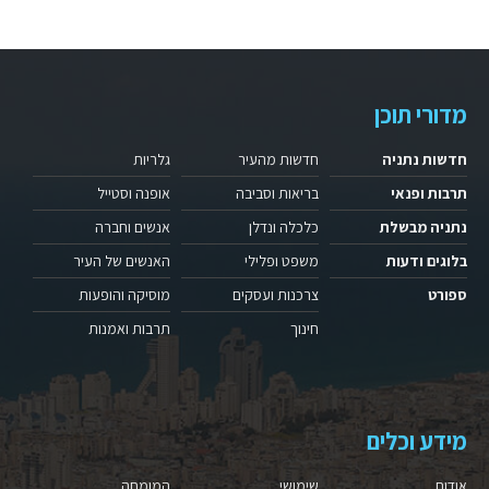
מדורי תוכן
חדשות נתניה
חדשות מהעיר
גלריות
תרבות ופנאי
בריאות וסביבה
אופנה וסטייל
נתניה מבשלת
כלכלה ונדלן
אנשים וחברה
בלוגים ודעות
משפט ופלילי
האנשים של העיר
ספורט
צרכנות ועסקים
מוסיקה והופעות
חינוך
תרבות ואמנות
מידע וכלים
אודות
שימושי
המומחה