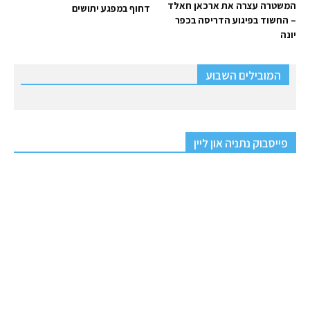
המשטרה עצרה את ארכאן חאלד
דחוף במפגע יתושים
– החשוד בפיגוע הדריסה בכפר
יונה
המובילים השבוע
פייסבוק נתניה און ליין