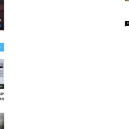
0
ע
תר
ים,
חד