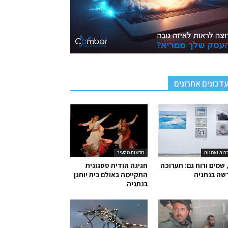
דכונים אחרונים
בות ואמנות
חדשות מהעיר
 שמים ורוח גם: תערוכה
חגיגה הודית ססגונית
שה בנתניה
התקיימה באולם בית יוחנן
בנתניה