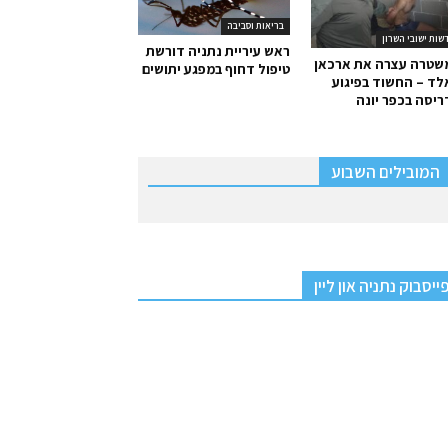
בריאות וסביבה
שות ישובי השרון
ראש עיריית נתניה דורשת
שטרה עצרה את ארכאן
טיפול דחוף במפגע יתושים
ד – החשוד בפיגוע
יסה בכפר יונה
המובילים השבוע
ייסבוק נתניה און ליין