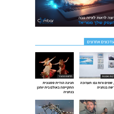
דכונים אחרונים
בות ואמנות
חדשות מהעיר
 שמים ורוח גם: תערוכה
חגיגה הודית ססגונית
שה בנתניה
התקיימה באולם בית יוחנן
בנתניה