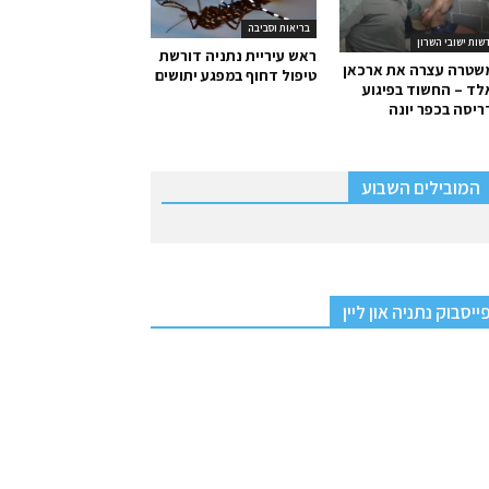
בריאות וסביבה
שות ישובי השרון
ראש עיריית נתניה דורשת
שטרה עצרה את ארכאן
טיפול דחוף במפגע יתושים
ד – החשוד בפיגוע
יסה בכפר יונה
המובילים השבוע
ייסבוק נתניה און ליין