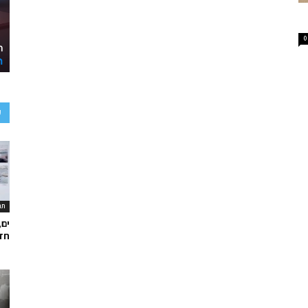
0
ע
תר
ים,
חד