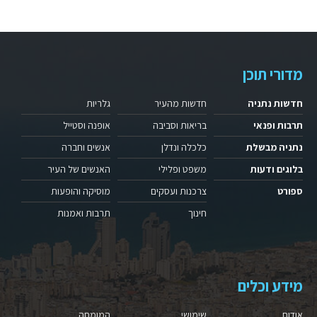
מדורי תוכן
חדשות נתניה
חדשות מהעיר
גלריות
תרבות ופנאי
בריאות וסביבה
אופנה וסטייל
נתניה מבשלת
כלכלה ונדלן
אנשים וחברה
בלוגים ודעות
משפט ופלילי
האנשים של העיר
ספורט
צרכנות ועסקים
מוסיקה והופעות
חינוך
תרבות ואמנות
מידע וכלים
אודות
שימושי
המומחה