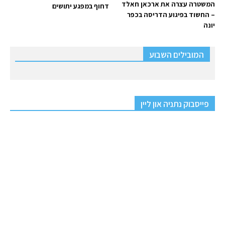
המשטרה עצרה את ארכאן חאלד
דחוף במפגע יתושים
– החשוד בפיגוע הדריסה בכפר
יונה
המובילים השבוע
פייסבוק נתניה און ליין