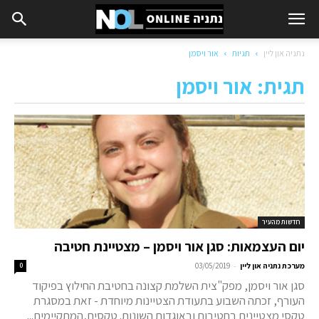
נתניה און ליין
תגיות
אור ויסמן
תגית: אור ויסמן
חדשות מהעיר
יום העצמאות: סגן אור ויסמן – מצטיינת חטיבה
-
מערכת נתניה און ליין
03/05/2019
0
סגן אור ויסמן, מפק"צית השלמת קצונה בחטיבת החילוץ בפיקוד
העורף, זכתה השבוע בתעודת הצטיינות מיוחדת - זאת במסגרת
טקסי מצטיינים בחטיבות ובאוגדות השונות. טקסים,המתקיימים...