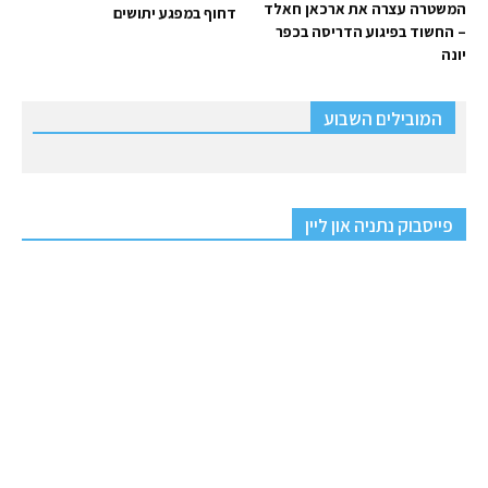
המשטרה עצרה את ארכאן חאלד
דחוף במפגע יתושים
– החשוד בפיגוע הדריסה בכפר
יונה
המובילים השבוע
פייסבוק נתניה און ליין