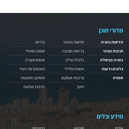
מדורי תוכן
חדשות נתניה
חדשות מהעיר
גלריות
תרבות ופנאי
בריאות וסביבה
אופנה וסטייל
נתניה מבשלת
כלכלה ונדלן
אנשים וחברה
בלוגים ודעות
משפט ופלילי
האנשים של העיר
ספורט
צרכנות ועסקים
מוסיקה והופעות
חינוך
תרבות ואמנות
מידע וכלים
אודות
שימושי
המומחה