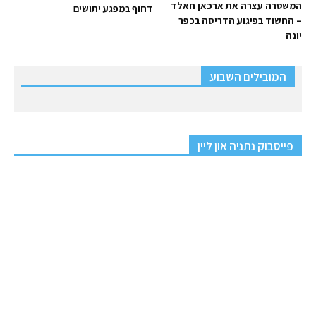
המשטרה עצרה את ארכאן חאלד
דחוף במפגע יתושים
– החשוד בפיגוע הדריסה בכפר
יונה
המובילים השבוע
פייסבוק נתניה און ליין