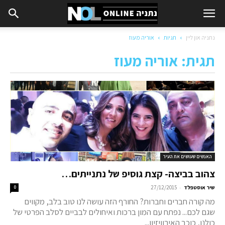
נתניה און ליין
תגיות
אוריה מעוז
תגית: אוריה מעוז
האנשים שעושים את העיר
צהוב בביצה- קצת גוסיפ של נתנייתים…
-
שיר אוסטפלד
27/12/2015
0
מה קורה חברים וחברות? החורף הזה עושה לנו טוב בלב, מקווים
שגם לכם... נפתח עם המון ברכות ואיחולים לבביים לסלב הפרטי של
כולנו, כוכב האירוויזיון...