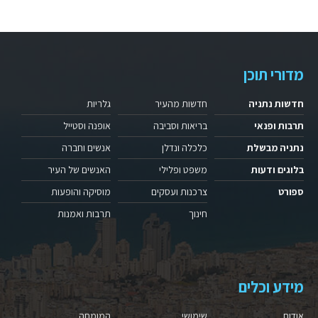
מדורי תוכן
חדשות נתניה
חדשות מהעיר
גלריות
תרבות ופנאי
בריאות וסביבה
אופנה וסטייל
נתניה מבשלת
כלכלה ונדלן
אנשים וחברה
בלוגים ודעות
משפט ופלילי
האנשים של העיר
ספורט
צרכנות ועסקים
מוסיקה והופעות
חינוך
תרבות ואמנות
מידע וכלים
אודות
שימושי
המומחה