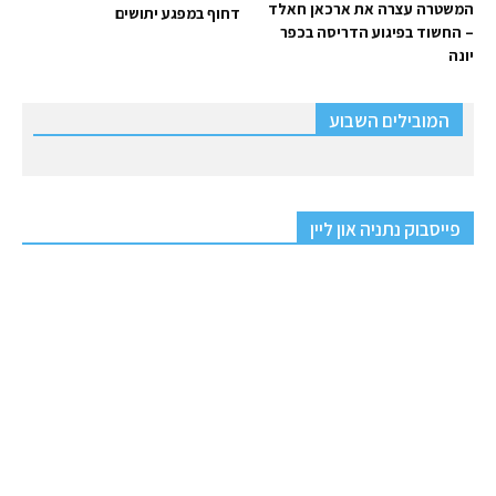
המשטרה עצרה את ארכאן חאלד
דחוף במפגע יתושים
– החשוד בפיגוע הדריסה בכפר
יונה
המובילים השבוע
פייסבוק נתניה און ליין