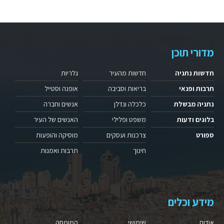
מדורי תוכן
חדשות נתניה
חדשות מהעיר
גלריות
תרבות ופנאי
בריאות וסביבה
אופנה וסטייל
נתניה מבשלת
כלכלה ונדלן
אנשים וחברה
בלוגים ודעות
משפט ופלילי
האנשים של העיר
ספורט
צרכנות ועסקים
מוסיקה והופעות
חינוך
תרבות ואמנות
מידע וכלים
אודות
שימושי
המומחה