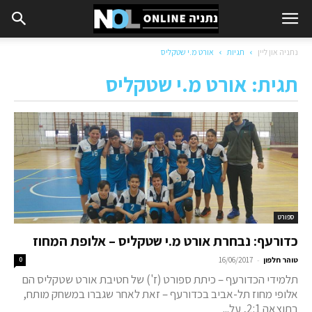
נתניה און ליין
תגיות
אורט מ.י שטקליס
תגית: אורט מ.י שטקליס
ספורט
כדורעף: נבחרת אורט מ.י שטקליס – אלופת המחוז
-
טוהר חלפון
16/06/2017
0
תלמידי הכדורעף – כיתת ספורט (ז') של חטיבת אורט שטקליס הם
אלופי מחוז תל-אביב בכדורעף – זאת לאחר שגברו במשחק מותח,
בתוצאה 2:1, על...