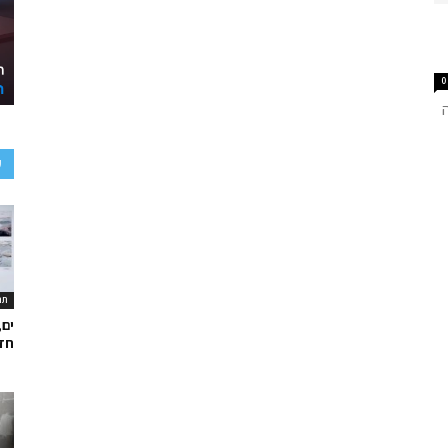
0
ע
תר
ים,
חד