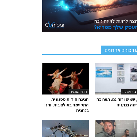
דכונים אחרונים
בות ואמנות
חדשות מהעיר
 שמים ורוח גם: תערוכה
חגיגה הודית ססגונית
שה בנתניה
התקיימה באולם בית יוחנן
בנתניה