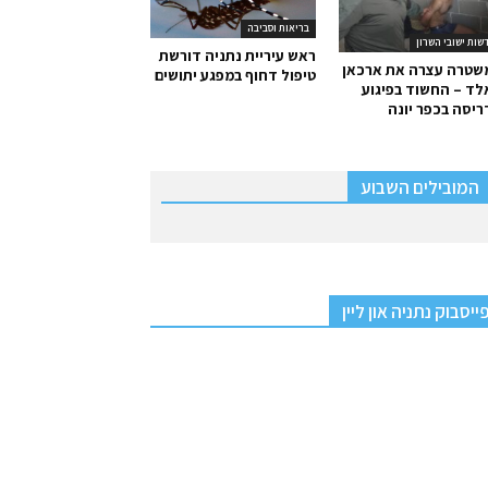
בריאות וסביבה
שות ישובי השרון
ראש עיריית נתניה דורשת
שטרה עצרה את ארכאן
טיפול דחוף במפגע יתושים
ד – החשוד בפיגוע
יסה בכפר יונה
המובילים השבוע
ייסבוק נתניה און ליין