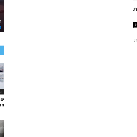
ת
0
ת
ע
תר
ים,
חד