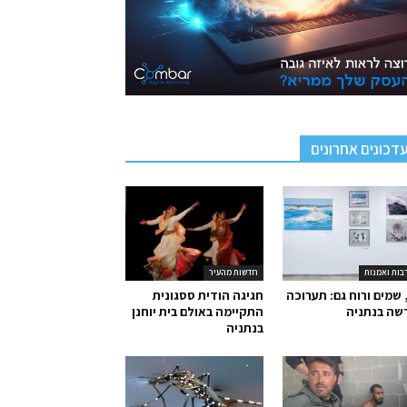
דכונים אחרונים
בות ואמנות
חדשות מהעיר
 שמים ורוח גם: תערוכה
חגיגה הודית ססגונית
שה בנתניה
התקיימה באולם בית יוחנן
בנתניה