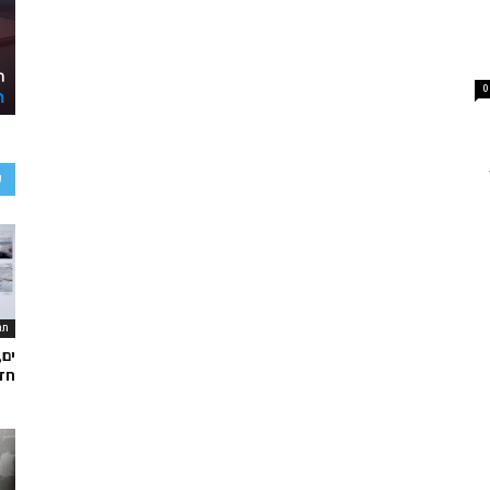
0
ע
תר
ים,
חד