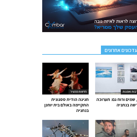
דכונים אחרונים
בות ואמנות
חדשות מהעיר
 שמים ורוח גם: תערוכה
חגיגה הודית ססגונית
שה בנתניה
התקיימה באולם בית יוחנן
בנתניה