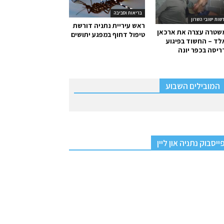
בריאות וסביבה
שות ישובי השרון
ראש עיריית נתניה דורשת
שטרה עצרה את ארכאן
טיפול דחוף במפגע יתושים
ד – החשוד בפיגוע
יסה בכפר יונה
המובילים השבוע
ייסבוק נתניה און ליין